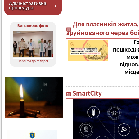
Адміністративна
процедура
Для власників житла
Випадкове фото
зруйнованого через бой
Г
пошкодже
можу
Перейти до галереї
віднов
місц
SmartCity