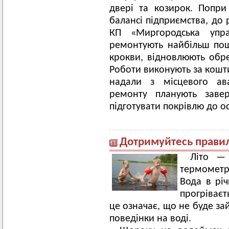
двері та козирок. Попр
балансі підприємства, до 
КП «Миргородська упра
ремонтують найбільш пош
крокви, відновлюють обр
Роботи виконують за кошти
надали з місцевого ава
ремонту планують заве
підготувати покрівлю до о
Дотримуйтесь правил
Літо — 
термометр
Вода в річ
прогріваєт
це означає, що не буде за
поведінки на воді.