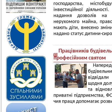
господарства, містобу
інвестиційної діяльност
надання дозволів на з
нерухомого майна, право
мають діти, внесено змін
надано статус дитини-сиро
Працівників будівельн
професійним святом
Напере
будівельн
відвідали
щодня долу
та віднов
приватні підприємства, ФО
чия праця допомагає розв