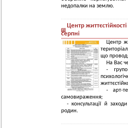
недопалки на землю.
Центр життєстійкості
серпні
Центр жи
територіа
що проводя
На Вас ч
- групо
психолог
життєстійко
- арт-т
самовираження;
- консультації й заходи
родин.