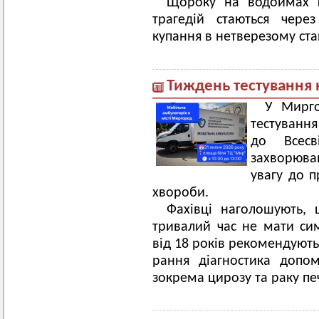
Щороку на водоймах г
трагедій стаються чере
купання в нетверезому стан
Тиждень тестування н
У Мирго
тестування
до Всес
захворюв
увагу до п
хвороби.
Фахівці наголошують, 
тривалий час не мати си
від 18 років рекомендують
рання діагностика допом
зокрема цирозу та раку пе