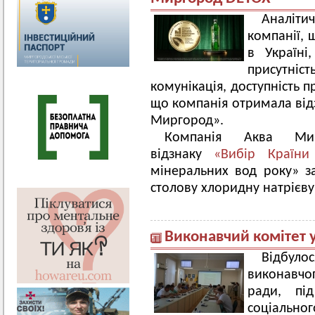
Аналіти
компанії, 
в Україні
присутніст
комунікація, доступність пр
що компанія отримала від
Миргород».
Компанія Аква Мир
відзнаку
«Вибір Країн
мінеральних вод року» з
столову хлоридну натрієв
Виконавчий комітет 
Відбуло
виконавчо
ради, пі
соціально