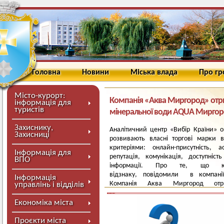
Головна
Новини
Міська влада
Про г
Місто-курорт:
Компанія «Аква Миргород» отри
інформація для
туристів
мінеральної води AQUA Миргор
Захиснику,
Аналітичний центр «Вибір Країни» о
Захисниці
розвивають власні торгові марки в
критеріями: онлайн-присутність, а
Інформація для
репутація, комунікація, доступніст
ВПО
інформації. Про те, що ко
відзнаку, повідомили в компані
Інформація
Компанія Аква Миргород отри
управлінь і відділів
відзнаку «Вибір Країни 2026» у 
мінеральних вод року» за природну м
Економіка міста
столову хлоридну натрієву воду AQUA
Проєкти міста