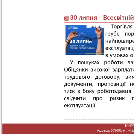
30 липня – Всесвітні
Торгівля
грубе по
найпошире
експлуатац
в умовах о
У пошуках роботи ва
Обіцянки високої зарплати
трудового договору, ви
документи, пропозиції 
тиск з боку роботодавця 
свідчити про ризик п
експлуатації.
МИРГ
Адреса: 37600, м. Мирг