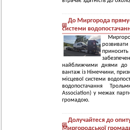
втрачає здатність до охол
До Миргорода прямує
системи водопостачанн
Миргор
розвиват
приноси
забезпече
найближчими днями до 
вантаж із Німеччини, приз
місцевої системи водопос
водопостачання Трольм
Association) у межах парт
громадою.
Долучайтеся до опит
Миргородської громад