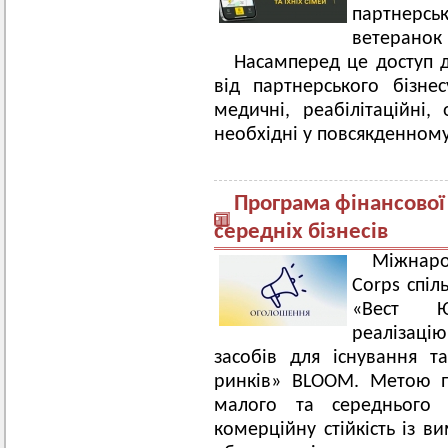
партнерс
ветеранок і
Насамперед це доступ д
від партнерського бізнес
медичні, реабілітаційні, 
необхідні у повсякденному
Програма фінансової
середніх бізнесів
Міжнаро
Corps спіл
«Вест Ю
реалізацію
засобів для існування 
ринків» BLOOM. Метою п
малого та середнього б
комерційну стійкість із 