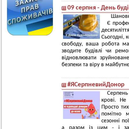
09 серпня - День буд
Шановн
Є профес
десятилітт
Сьогодні, 
свободу, ваша робота ма
зводите будівлі чи рем
відновлювати зруйноване
безпеки та віру в майбутнє
#ЯСерпневийДонор
Серпень
крові. Не
Просто тих
помітно м
сезонні по
а разом із цим - і за