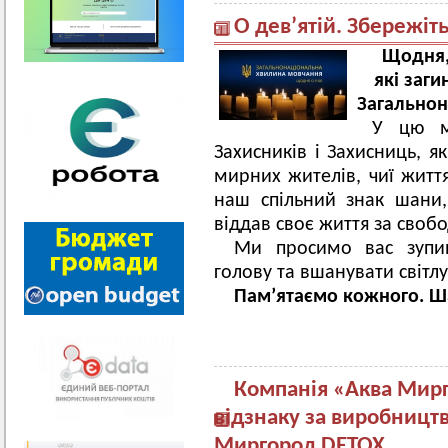
О дев’ятій. Збережіт
Щодня,
які заги
Загально
У цю м
Захисників і Захисниць, я
мирних жителів, чиї житт
наш спільний знак шани, 
віддав своє життя за свобо
Ми просимо вас зупин
голову та вшанувати світлу
Пам’ятаємо кожного. Ш
Компанія «Аква Мир
відзнаку за виробницт
Миргород DETOX