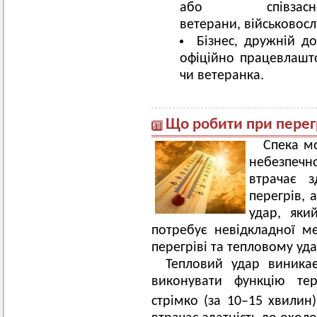
або співза
ветерани, військовосл
Бізнес, дружній д
офіційно працевлаш
чи ветеранка.
Що робити при перегр
Спека м
небезпечн
втрачає з
перегрів, 
удар, яки
потребує невідкладної 
перегріві та тепловому уда
Тепловий удар виника
виконувати функцію тер
стрімко (за 10–15 хвилин