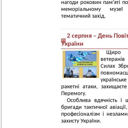
нагоди роковин пам'яті п
меморіальному музеї
тематичний захід.
2 серпня – День Пов
України
Щиро в
ветеранів 
Силах Збр
повномасш
українськ
ракетні атаки, захищаєт
Перемогу.
Особлива вдячність і
бригади тактичної авіації
професіоналізм і незламн
захисту України.