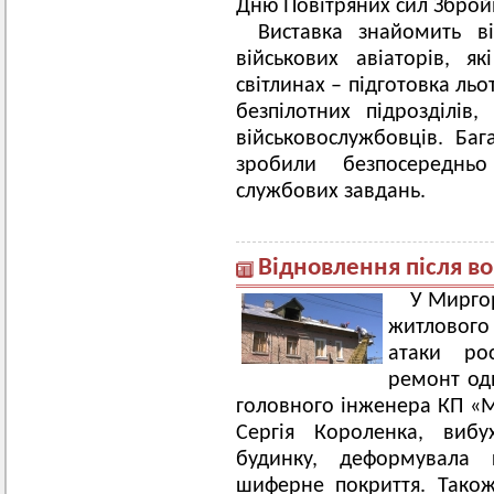
Дню Повітряних сил Зброй
Виставка знайомить в
військових авіаторів, я
світлинах – підготовка льо
безпілотних підрозділів
військовослужбовців. Баг
зробили безпосереднь
службових завдань.
Відновлення після в
У Мирго
житлового
атаки рос
ремонт одн
головного інженера КП «
Сергія Короленка, виб
будинку, деформувала 
шиферне покриття. Також