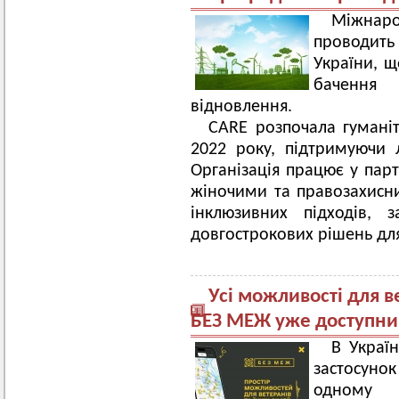
Міжнаро
проводить
України, щ
бачення
відновлення.
CARE розпочала гуманіта
2022 року, підтримуючи 
Організація працює у пар
жіночими та правозахисни
інклюзивних підходів, 
довгострокових рішень для
Усі можливості для в
БЕЗ МЕЖ уже доступний 
В Украї
застосуно
одному м