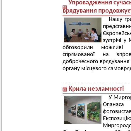
Упровадження сучасн
врядування продовжує
Нашу гр
представн
Європейськ
зустрічі у
обговорили можливі н
спрямованої на впров
доброчесного врядування т
органу місцевого самовря
Крила незламності
У Мирго
Опанаса 
фотовис
Експозиці
Миргородс