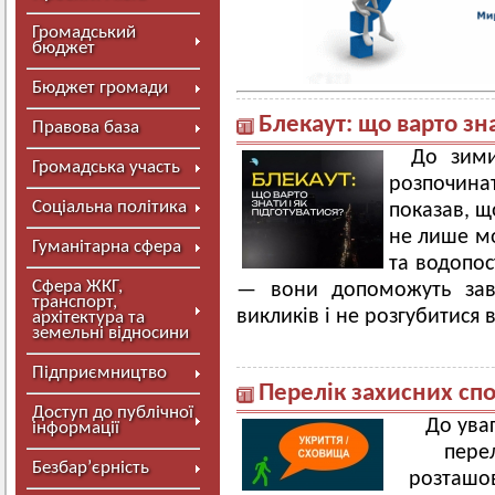
Громадський
бюджет
Бюджет громади
Блекаут: що варто зна
Правова база
До зими
Громадська участь
розпочинат
Соціальна політика
показав, щ
не лише мо
Гуманітарна сфера
та водопос
Сфера ЖКГ,
— вони допоможуть завч
транспорт,
викликів і не розгубитися
архітектура та
земельні відносини
Підприємництво
Перелік захисних спо
Доступ до публічної
До уваг
інформації
перел
Безбар’єрність
розташов