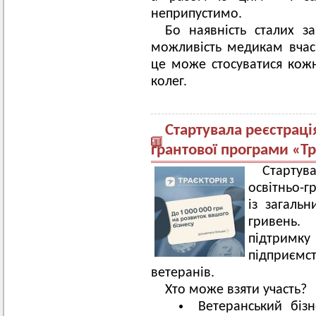
неприпустимо.
Бо наявність сталих за
можливість медикам вчас
це може стосуватися кожн
колег.
Стартувала реєстрація
грантової програми «Тр
Стартув
освітньо-
із загаль
гривень
підтрим
підприємс
ветеранів.
Хто може взяти участь?
Ветеранський біз