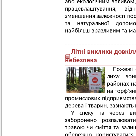
або екологічним впливом
працевлаштування, від
зменшення залежності пос
та натуральної допомо
найбільш вразливим та ма
Літні виклики довкіл
небезпека
Пожежі 
лиха: вон
районах на
на торф’ян
промислових підприємствах
дерева і тварин, зазнають 
У спеку та через ви
заборонено розпалювати
травою чи сміття та зали
обережно користуватися