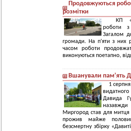
Продовжуються робо
розмітки
КП «Сп
роботи з
Загалом д
громади. На п'яти з них
часом роботи продовжат
виконуються поетапно, від
Вшанували пам’ять Д
1 серпня
видатного 
Давида Г
назавжди
Миргород став для митця 
прожив майже полови
безсмертну збірку «Давиті