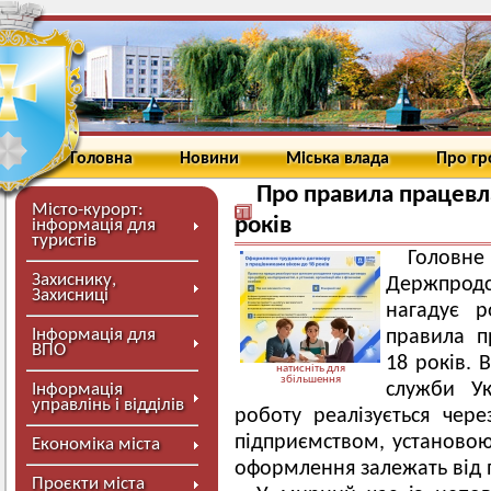
Головна
Новини
Міська влада
Про г
Про правила працевл
Місто-курорт:
років
інформація для
туристів
Гол
Захиснику,
Держпродс
Захисниці
нагадує 
Інформація для
правила п
ВПО
18 років. 
натисніть для
збільшення
служби Ук
Інформація
управлінь і відділів
роботу реалізується чер
підприємством, установо
Економіка міста
оформлення залежать від 
Проєкти міста