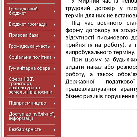
У мирний час із непов
трудовий договір у пис
Громадський
бюджет
термін для них не встанов
Під час воєнного ста
Бюджет громади
форму договору за згодою
Правова база
відсутності письмового д
прийняття на роботу), а
Громадська участь
випробувального терміну.
Соціальна політика
При цьому за будь-яки
видати наказ або розпор
Гуманітарна сфера
роботу, а також обов’я
Сфера ЖКГ,
Державної податково
транспорт,
архітектура та
працевлаштування гаранту
земельні відносини
бізнес ризиків порушення 
Підприємництво
Доступ до публічної
інформації
Безбар’єрність