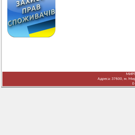
МИРГ
Адреса: 37600, м. Мирг
E